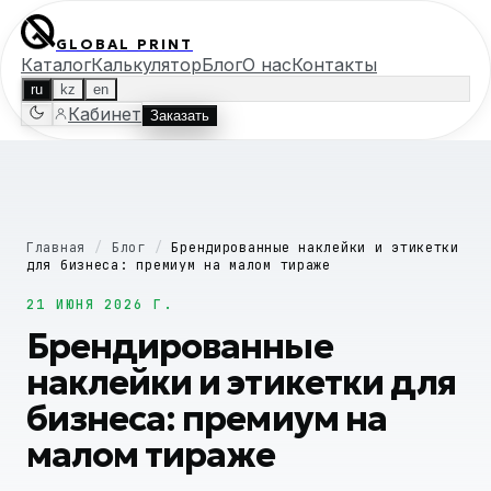
GLOBAL PRINT
Каталог
Калькулятор
Блог
О нас
Контакты
ru
kz
en
Кабинет
Заказать
Главная
/
Блог
/
Брендированные наклейки и этикетки
для бизнеса: премиум на малом тираже
21 ИЮНЯ 2026 Г.
Брендированные
наклейки и этикетки для
бизнеса: премиум на
малом тираже