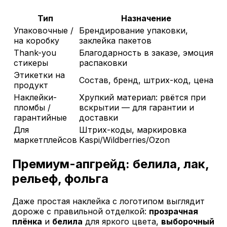
Тип
Назначение
Упаковочные /
Брендирование упаковки,
на коробку
заклейка пакетов
Thank-you
Благодарность в заказе, эмоция
стикеры
распаковки
Этикетки на
Состав, бренд, штрих-код, цена
продукт
Наклейки-
Хрупкий материал: рвётся при
пломбы /
вскрытии — для гарантии и
гарантийные
доставки
Для
Штрих-коды, маркировка
маркетплейсов
Kaspi/Wildberries/Ozon
Премиум-апгрейд: белила, лак,
рельеф, фольга
Даже простая наклейка с логотипом выглядит
дороже с правильной отделкой:
прозрачная
плёнка
и
белила
для яркого цвета,
выборочный