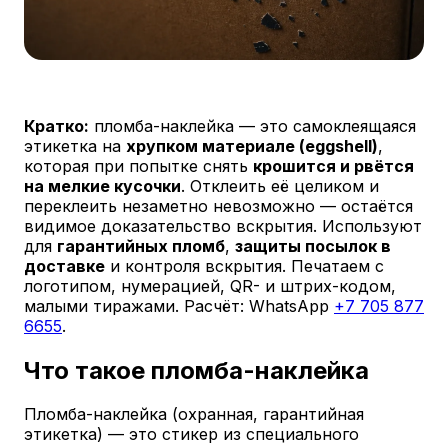
Кратко:
пломба-наклейка — это самоклеящаяся
этикетка на
хрупком материале (eggshell)
,
которая при попытке снять
крошится и рвётся
на мелкие кусочки
. Отклеить её целиком и
переклеить незаметно невозможно — остаётся
видимое доказательство вскрытия. Используют
для
гарантийных пломб
,
защиты посылок в
доставке
и контроля вскрытия. Печатаем с
логотипом, нумерацией, QR- и штрих-кодом,
малыми тиражами. Расчёт: WhatsApp
+7 705 877
6655
.
Что такое пломба-наклейка
Пломба-наклейка (охранная, гарантийная
этикетка) — это стикер из специального